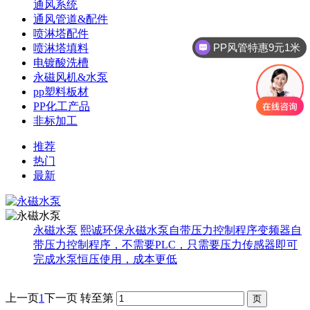
通风系统
通风管道&配件
喷淋塔配件
PP风管特惠9元1米
喷淋塔填料
电镀酸洗槽
永磁风机&水泵
pp塑料板材
PP化工产品
非标加工
推荐
热门
最新
永磁水泵
熙诚环保永磁水泵自带压力控制程序变频器自
带压力控制程序，不需要PLC，只需要压力传感器即可
完成水泵恒压使用，成本更低
上一页
1
下一页
转至第