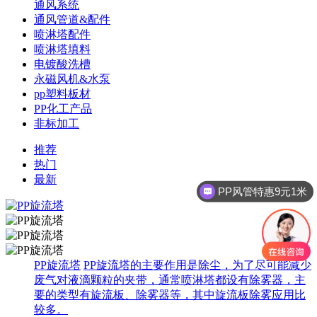
通风系统
通风管道&配件
喷淋塔配件
喷淋塔填料
电镀酸洗槽
永磁风机&水泵
pp塑料板材
PP化工产品
非标加工
推荐
热门
最新
PP风管特惠9元1米
PP旋流塔
PP旋流塔的主要作用是除尘，为了尽可能减少
废气对液滴颗粒的夹带，通常喷淋塔都设有除雾器，主
要的类型有旋流板、除雾器等，其中旋流板除雾应用比
较多。