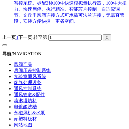
智控系统。标配3秒100牛快速模拟量执行器，100牛大扭
力、快速启停、执行精准、智能芯片控制，自适应调
节。文丘里风阀连接方式可承插可法兰连接，无需直管
段，安装方便快捷，更省空间。
上一页
1
下一页
转至第
导航/NAVIGATION
风阀产品
房间压差控制系统
实验室通风系统
废气处理设备
通风控制系统
通风管道&配件
喷淋塔填料
电镀酸洗槽
永磁风机&水泵
pp塑料板材
网站地图