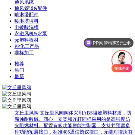
通风系统
通风管道&配件
喷淋塔配件
喷淋塔填料
电镀酸洗槽
永磁风机&水泵
pp塑料板材
PP风管特惠9元1米
PP化工产品
非标加工
推荐
热门
最新
文丘里风阀
文丘里风阀阀体采用ABS阻燃塑料材质，防
腐蚀耐酸碱。阀心、支架和连杆同样采用的是高强度防
火阻燃材料。配置有多功能智能控制器，支持并预留多
种功能拓展接口，标准485通信协议接口，无缝对接所有