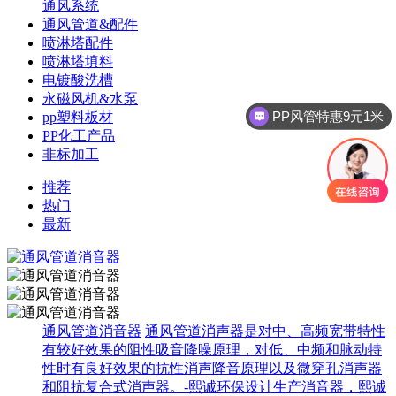
通风系统
通风管道&配件
喷淋塔配件
喷淋塔填料
电镀酸洗槽
永磁风机&水泵
PP风管特惠9元1米
pp塑料板材
PP化工产品
非标加工
推荐
热门
最新
通风管道消音器
通风管道消声器是对中、高频宽带特性
有较好效果的阻性吸音降噪原理，对低、中频和脉动特
性时有良好效果的抗性消声降音原理以及微穿孔消声器
和阻抗复合式消声器。-熙诚环保设计生产消音器，熙诚