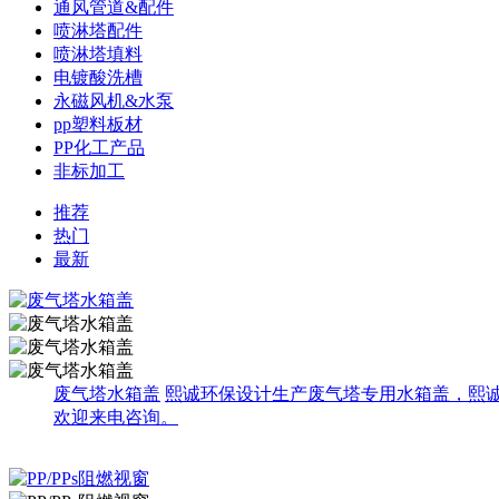
通风管道&配件
喷淋塔配件
喷淋塔填料
电镀酸洗槽
永磁风机&水泵
pp塑料板材
PP化工产品
非标加工
推荐
热门
最新
废气塔水箱盖
熙诚环保设计生产废气塔专用水箱盖，熙
欢迎来电咨询。