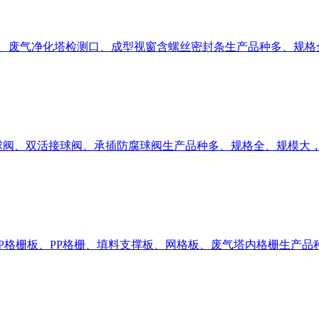
视窗、废气净化塔检测口、成型视窗含螺丝密封条生产品种多、规
球阀、双活接球阀、承插防腐球阀生产品种多、规格全、规模大
PP格栅板、PP格栅、填料支撑板、网格板、废气塔内格栅生产