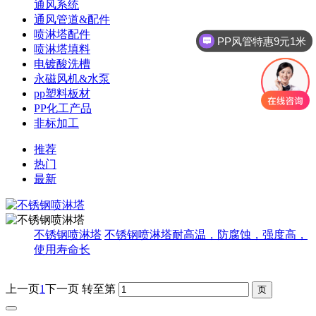
通风系统
通风管道&配件
喷淋塔配件
PP风管特惠9元1米
喷淋塔填料
电镀酸洗槽
永磁风机&水泵
pp塑料板材
PP化工产品
非标加工
推荐
热门
最新
不锈钢喷淋塔
不锈钢喷淋塔耐高温，防腐蚀，强度高，
使用寿命长
上一页
1
下一页
转至第