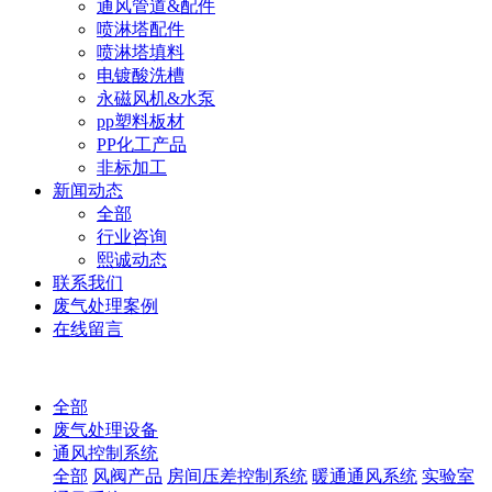
通风管道&配件
喷淋塔配件
喷淋塔填料
电镀酸洗槽
永磁风机&水泵
pp塑料板材
PP化工产品
非标加工
新闻动态
全部
行业咨询
熙诚动态
联系我们
废气处理案例
在线留言
全部
废气处理设备
通风控制系统
全部
风阀产品
房间压差控制系统
暖通通风系统
实验室