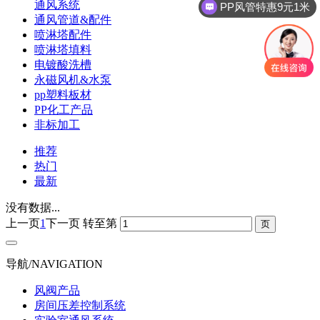
通风系统
PP风管特惠9元1米
通风管道&配件
喷淋塔配件
喷淋塔填料
电镀酸洗槽
永磁风机&水泵
pp塑料板材
PP化工产品
非标加工
推荐
热门
最新
没有数据...
上一页
1
下一页
转至第
导航/NAVIGATION
风阀产品
房间压差控制系统