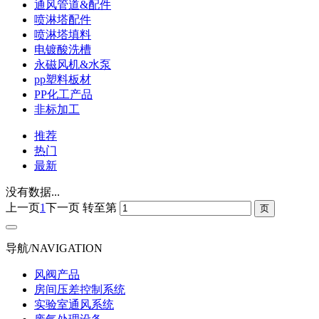
通风管道&配件
喷淋塔配件
喷淋塔填料
电镀酸洗槽
永磁风机&水泵
pp塑料板材
PP化工产品
非标加工
推荐
热门
最新
没有数据...
上一页
1
下一页
转至第
导航/NAVIGATION
风阀产品
房间压差控制系统
实验室通风系统