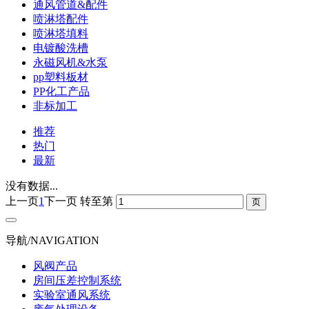
通风管道&配件
喷淋塔配件
喷淋塔填料
电镀酸洗槽
永磁风机&水泵
pp塑料板材
PP化工产品
非标加工
推荐
热门
最新
没有数据...
上一页
1
下一页
转至第
导航/NAVIGATION
风阀产品
房间压差控制系统
实验室通风系统