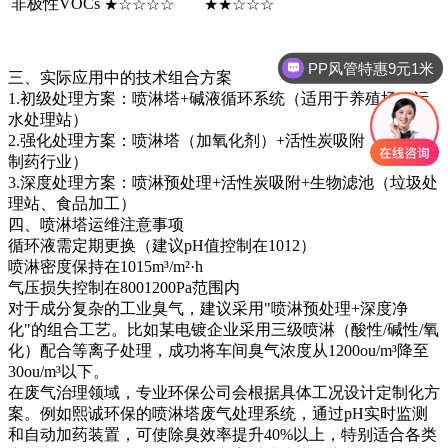
非极性VOCs
★☆☆☆☆
★★☆☆☆
PP风管特惠9元1米
三、实际应用中的技术组合方案
1.初级处理方案：喷淋塔+碱液循环系统（适用于养殖场、污
水处理站）
2.强化处理方案：喷淋塔（加氧化剂）+活性炭吸附（化工、
制药行业）
3.深度处理方案：喷淋预处理+
活性炭吸附
+生物滤池（垃圾处
理站、食品加工）
四、
喷淋塔
运维注意事项
循环液需定期更换（建议pH值控制在1012）
喷淋密度保持在1015m³/m²·h
气压损失控制在8001200Pa范围内
对于成分复杂的工业臭气，建议采用"喷淋预处理+深度净
化"的组合工艺。比如某电镀企业采用三级喷淋（酸性/碱性/氧
化）配合等离子处理，成功将车间臭气浓度从1200ou/m³降至
30ou/m³以下。
在废气治理领域，专业环保公司会根据具体工况设计定制化方
案。例如熙诚环保的喷淋
塔废气处理
系统，通过pH实时监测
和自动加药装置，可使除臭效率提升40%以上，特别适合
各类