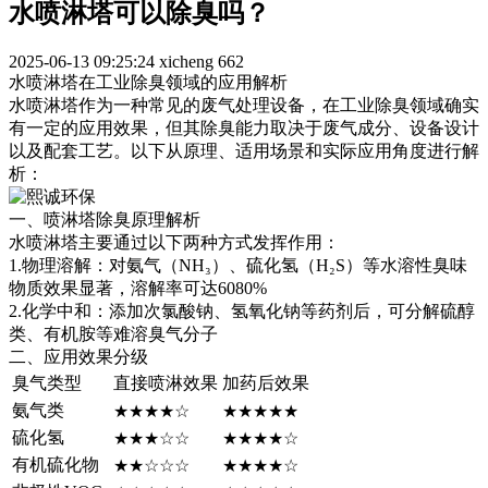
水喷淋塔可以除臭吗？
2025-06-13 09:25:24
xicheng
662
水喷淋塔在工业除臭领域的应用解析
水喷淋塔作为一种常见的废气处理设备，在工业除臭领域确实
有一定的应用效果，但其除臭能力取决于废气成分、设备设计
以及配套工艺。以下从原理、适用场景和实际应用角度进行解
析：
一、
喷淋塔
除臭原理解析
水喷淋塔主要通过以下两种方式发挥作用：
1.物理溶解：对氨气（NH₃）、硫化氢（H₂S）等水溶性臭味
物质效果显著，溶解率可达6080%
2.化学中和：添加次氯酸钠、氢氧化钠等药剂后，可分解硫醇
类、有机胺等难溶臭气分子
二、应用效果分级
臭气类型
直接喷淋效果
加药后效果
氨气类
★★★★☆
★★★★★
硫化氢
★★★☆☆
★★★★☆
有机硫化物
★★☆☆☆
★★★★☆