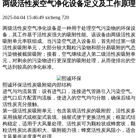
两级活性炭空气净化设备定义及工作原理
2025-04-04 15:46:49
xicheng
720
两级活性炭空气净化设备是一种用于处理空气污染物的环保设
备，其工作基于活性炭强大的吸附性能。该设备由两级活性炭
吸附单元串联组成。当污染空气进入设备后，首先经过第一级
活性炭吸附单元，大部分较大颗粒污染物和部分易吸附的气态
污染物被截留吸附；接着，空气继续进入第二级活性炭吸附单
元，对剩余的污染物进行更深度的吸附处理，从而使排出的空
气达到较高的净化标准。
熙诚环保活性炭吸附箱内部结构
进气与均流装置：设有进气口，连接进气管路引入污染空气。
进气口后方配置均流板，使进入的空气均匀分散，确保后续与
活性炭充分接触。
第一级活性炭吸附单元：包含装填活性炭的吸附腔，活性炭多
采用抽屉式或框架式装填。抽屉式便于更换活性炭；框架式结
构稳定，适用于大风量处理。活性炭可为颗粒状或蜂窝状，颗
粒活性炭比表面积大、吸附能力强；蜂窝活性炭风阻小，适合
大风量低浓度废气处理。